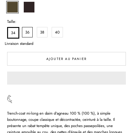
Tabac
Taille:
36
38
40
34
Livraison standard
AJOUTER AU PANIER
Trench-coat mi-long en daim d'agneau 100 % (100 %), à simple
boutonnage, coupe classique et décontractée, ceinturé à la taille. Il
présente un rabat tempête unique, des poches passepoilées, une
ceinture amovible au cou, des pattes d'épaule et des manches longues