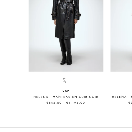
VSP
HELENA - MANTEAU EN CUIR NOIR
HELENA -
€845,00
€1.195,00
€