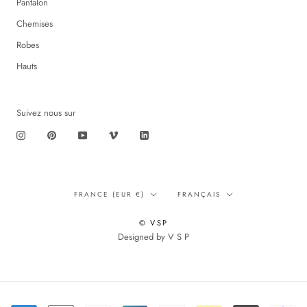
Pantalon
Chemises
Robes
Hauts
Suivez nous sur
Translation
Langue
FRANCE (EUR €)
FRANÇAIS
missing:
fr.footer.general.country
© VSP
Designed by V S P